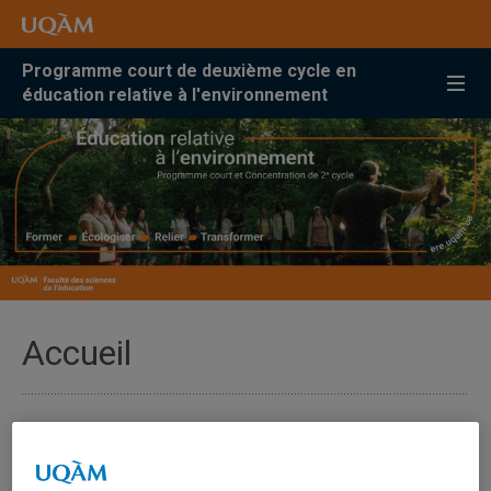
Accéder
Accéder
Accéder
à
au
à
la
menu
la
Programme court de deuxième cycle en
recherche
pricipal
zone
éducation relative à l'environnement
centrale
Accueil
Bienvenue sur le site du Programme
court et de la Concentration de